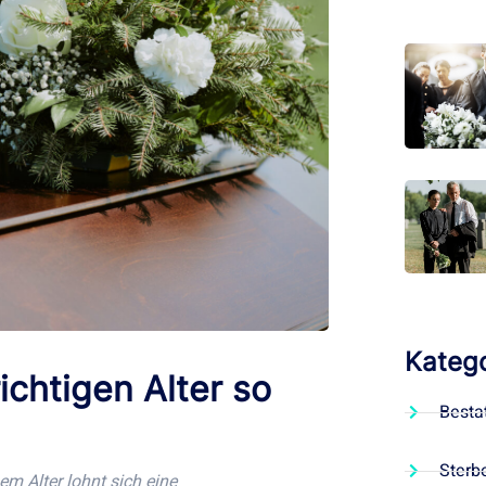
Katego
chtigen Alter so
Besta
Sterb
m Alter lohnt sich eine