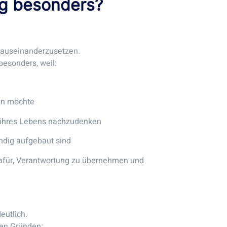
ng besonders?
e auseinanderzusetzen.
besonders, weil:
en möchte
g ihres Lebens nachzudenken
ändig aufgebaut sind
 dafür, Verantwortung zu übernehmen und
eutlich.
ren Gründen: