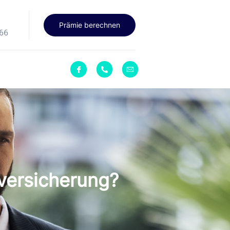
Prämie berechnen
66
versicherung?